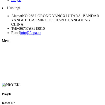
Hubungi
Alamat
NO.268 LORONG YANGXI UTARA. BANDAR
YANGHE. GAOMING FOSHAN GUANGDONG
CHINA
Tel
(+86757)88218810
E-mel
info@f-spa.cn
Menu
Projek
Rasai air