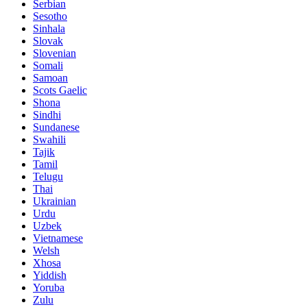
Serbian
Sesotho
Sinhala
Slovak
Slovenian
Somali
Samoan
Scots Gaelic
Shona
Sindhi
Sundanese
Swahili
Tajik
Tamil
Telugu
Thai
Ukrainian
Urdu
Uzbek
Vietnamese
Welsh
Xhosa
Yiddish
Yoruba
Zulu