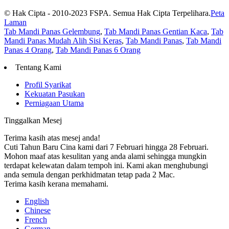
© Hak Cipta - 2010-2023 FSPA. Semua Hak Cipta Terpelihara.
Peta
Laman
Tab Mandi Panas Gelembung
,
Tab Mandi Panas Gentian Kaca
,
Tab
Mandi Panas Mudah Alih Sisi Keras
,
Tab Mandi Panas
,
Tab Mandi
Panas 4 Orang
,
Tab Mandi Panas 6 Orang
Tentang Kami
Profil Syarikat
Kekuatan Pasukan
Perniagaan Utama
Tinggalkan Mesej
Terima kasih atas mesej anda!
Cuti Tahun Baru Cina kami dari 7 Februari hingga 28 Februari.
Mohon maaf atas kesulitan yang anda alami sehingga mungkin
terdapat kelewatan dalam tempoh ini. Kami akan menghubungi
anda semula dengan perkhidmatan tetap pada 2 Mac.
Terima kasih kerana memahami.
English
Chinese
French
German