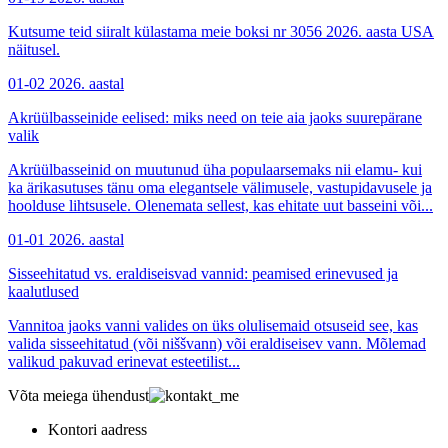
Kutsume teid siiralt külastama meie boksi nr 3056 2026. aasta USA
näitusel.
01-02
2026. aastal
Akrüülbasseinide eelised: miks need on teie aia jaoks suurepärane
valik
Akrüülbasseinid on muutunud üha populaarsemaks nii elamu- kui
ka ärikasutuses tänu oma elegantsele välimusele, vastupidavusele ja
hoolduse lihtsusele. Olenemata sellest, kas ehitate uut basseini või...
01-01
2026. aastal
Sisseehitatud vs. eraldiseisvad vannid: peamised erinevused ja
kaalutlused
Vannitoa jaoks vanni valides on üks olulisemaid otsuseid see, kas
valida sisseehitatud (või niššvann) või eraldiseisev vann. Mõlemad
valikud pakuvad erinevat esteetilist...
Võta meiega ühendust
Kontori aadress