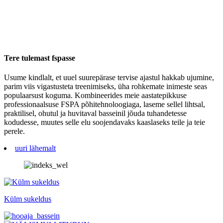
Tere tulemast fspasse
Usume kindlalt, et uuel suurepärase tervise ajastul hakkab ujumine,
parim viis vigastusteta treenimiseks, üha rohkemate inimeste seas
populaarsust koguma. Kombineerides meie aastatepikkuse
professionaalsuse FSPA põhitehnoloogiaga, laseme sellel lihtsal,
praktilisel, ohutul ja huvitaval basseinil jõuda tuhandetesse
kodudesse, muutes selle elu soojendavaks kaaslaseks teile ja teie
perele.
uuri lähemalt
Külm sukeldus