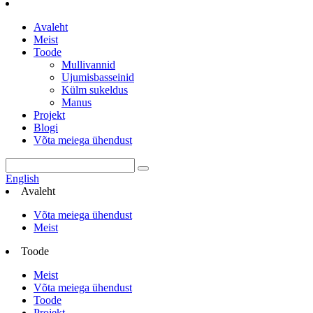
Avaleht
Meist
Toode
Mullivannid
Ujumisbasseinid
Külm sukeldus
Manus
Projekt
Blogi
Võta meiega ühendust
English
Avaleht
Võta meiega ühendust
Meist
Toode
Meist
Võta meiega ühendust
Toode
Projekt