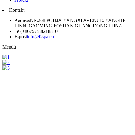
Kontakt
Aadress
NR.268 PÕHJA-YANGXI AVENUE. YANGHE
LINN. GAOMING FOSHAN GUANGDONG HIINA
Tel
(+86757)88218810
E-post
info@f-spa.cn
Menüü