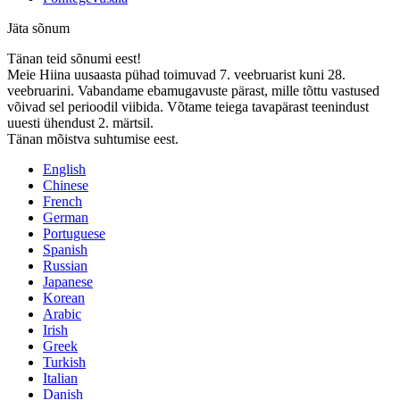
Jäta sõnum
Tänan teid sõnumi eest!
Meie Hiina uusaasta pühad toimuvad 7. veebruarist kuni 28.
veebruarini. Vabandame ebamugavuste pärast, mille tõttu vastused
võivad sel perioodil viibida. Võtame teiega tavapärast teenindust
uuesti ühendust 2. märtsil.
Tänan mõistva suhtumise eest.
English
Chinese
French
German
Portuguese
Spanish
Russian
Japanese
Korean
Arabic
Irish
Greek
Turkish
Italian
Danish