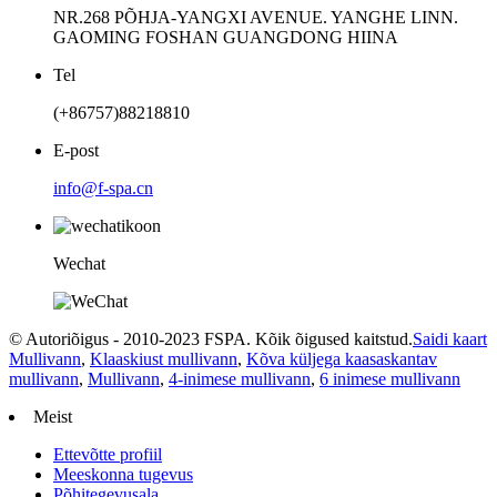
NR.268 PÕHJA-YANGXI AVENUE. YANGHE LINN.
GAOMING FOSHAN GUANGDONG HIINA
Tel
(+86757)88218810
E-post
info@f-spa.cn
Wechat
© Autoriõigus - 2010-2023 FSPA. Kõik õigused kaitstud.
Saidi kaart
Mullivann
,
Klaaskiust mullivann
,
Kõva küljega kaasaskantav
mullivann
,
Mullivann
,
4-inimese mullivann
,
6 inimese mullivann
Meist
Ettevõtte profiil
Meeskonna tugevus
Põhitegevusala