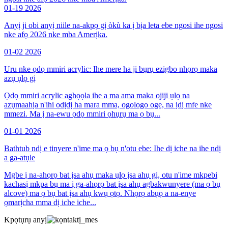
01-19
2026
Anyị ji obi anyị niile na-akpọ gị òkù ka ị bịa leta ebe ngosi ihe ngosi
nke afọ 2026 nke mba Amerịka.
01-02
2026
Uru nke ọdọ mmiri acrylic: Ihe mere ha ji bụrụ ezigbo nhọrọ maka
azụ ụlọ gị
Ọdọ mmiri acrylic aghọọla ihe a ma ama maka ojiji ụlọ na
azụmaahịa n'ihi ọdịdị ha mara mma, ogologo oge, na ịdị mfe nke
mmezi. Ma ị na-ewu ọdọ mmiri ọhụrụ ma ọ bụ...
01-01
2026
Bathtub ndị e tinyere n'ime ma ọ bụ n'otu ebe: Ihe dị iche na ihe ndị
a ga-atụle
Mgbe ị na-ahọrọ bat ịsa ahụ maka ụlọ ịsa ahụ gị, otu n'ime mkpebi
kachasị mkpa bụ ma ị ga-ahọrọ bat ịsa ahụ agbakwunyere (ma ọ bụ
alcove) ma ọ bụ bat ịsa ahụ kwụ ọtọ. Nhọrọ abụọ a na-enye
ọmarịcha mma dị iche iche...
Kpọtụrụ anyị