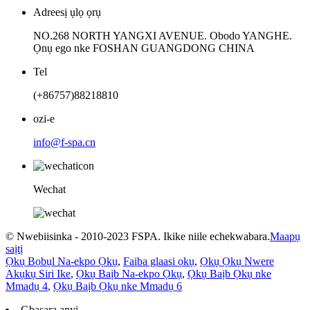
Adreesị ụlọ ọrụ
NO.268 NORTH YANGXI AVENUE. Obodo YANGHE.
Ọnụ ego nke FOSHAN GUANGDONG CHINA
Tel
(+86757)88218810
ozi-e
info@f-spa.cn
Wechat
© Nwebiisinka - 2010-2023 FSPA. Ikike niile echekwabara.
Maapụ
saịtị
Ọkụ Bọbụl Na-ekpo Ọkụ
,
Faiba glaasi ọkụ
,
Ọkụ Ọkụ Nwere
Akụkụ Siri Ike
,
Ọkụ Baịb Na-ekpo Ọkụ
,
Ọkụ Baịb Ọkụ nke
Mmadụ 4
,
Ọkụ Baịb Ọkụ nke Mmadụ 6
Gbasara anyị