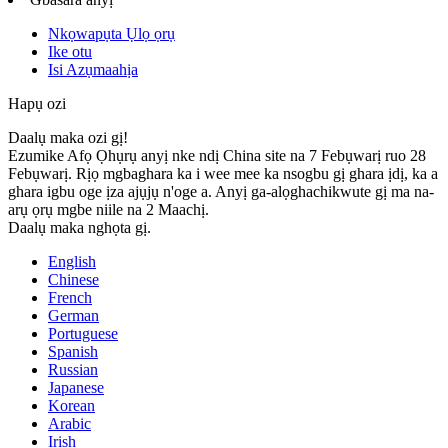
Nkọwapụta Ụlọ ọrụ
Ike otu
Isi Azụmaahịa
Hapụ ozi
Daalụ maka ozi gị!
Ezumike Afọ Ọhụrụ anyị nke ndị China site na 7 Febụwarị ruo 28
Febụwarị. Rịọ mgbaghara ka i wee mee ka nsogbu gị ghara ịdị, ka a
ghara igbu oge ịza ajụjụ n'oge a. Anyị ga-alọghachikwute gị ma na-
arụ ọrụ mgbe niile na 2 Maachị.
Daalụ maka nghọta gị.
English
Chinese
French
German
Portuguese
Spanish
Russian
Japanese
Korean
Arabic
Irish