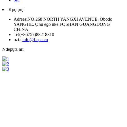
Kpọtụrụ
Adreesị
NO.268 NORTH YANGXI AVENUE. Obodo
YANGHE. Ọnụ ego nke FOSHAN GUANGDONG
CHINA
Tel
(+86757)88218810
ozi-e
info@f-spa.cn
Ndepụta nri