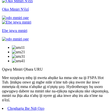
Ọkụ Mmiri N'èzí
Ebe igwu mmiri
Ọgwụ Mmiri Ọbara
URU
Mee nzọụkwụ mbụ iji nweta ahụike ka mma site na iji FSPA Hot
Tub. Ịmikpu onwe gị mgbe niile n'ime tub ọkụ nwere ike inwe
mmetụta dị mma n'ahụike gị n'ọtụtụ ụzọ. Hydrotherapy bụ usoro
ọgwụgwọ dabere na mmiri nke na-ejikọta ngwakọta nke okpomọkụ,
mmiri na ịhịa aka n'ahụ iji nyere gị aka inwe ahụ iru ala n'ime na
n'èzí.
Chọgharịa Ihe Ndị Ọzọ