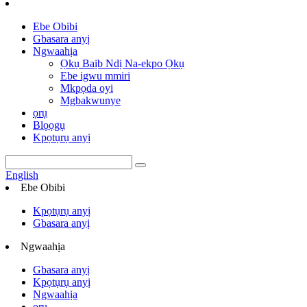
Ebe Obibi
Gbasara anyị
Ngwaahịa
Ọkụ Baịb Ndị Na-ekpo Ọkụ
Ebe igwu mmiri
Mkpọda oyi
Mgbakwunye
ọrụ
Blọọgụ
Kpọtụrụ anyị
English
Ebe Obibi
Kpọtụrụ anyị
Gbasara anyị
Ngwaahịa
Gbasara anyị
Kpọtụrụ anyị
Ngwaahịa
ọrụ