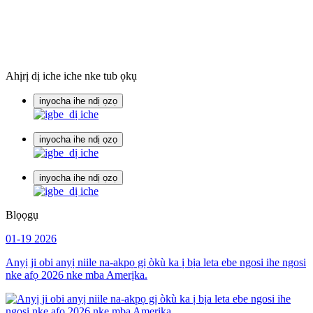
Ahịrị dị iche iche nke tub ọkụ
inyocha ihe ndị ọzọ
inyocha ihe ndị ọzọ
inyocha ihe ndị ọzọ
Blọọgụ
01-19
2026
Anyị ji obi anyị niile na-akpọ gị òkù ka ị bịa leta ebe ngosi ihe ngosi
nke afọ 2026 nke mba Amerịka.