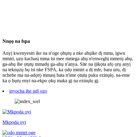
Nnọọ na fspa
Anyị kwenyesiri ike na n'oge ọhụrụ a nke ahụike dị mma, igwu
mmiri, ụzọ kachasị mma isi mee mmega ahụ n'enweghị mmerụ ahụ,
ga-abụ ihe ọtụtụ mmadụ ga-ahụ n'anya. Site na ijikọta afọ ọrụ anyị
na teknụzụ bụ isi nke FSPA, ka ọdọ mmiri a dị mfe, bara uru, dị
nchebe ma na-adọrọ mmasị bata n'ime ọtụtụ puku ezinụlọ, na-eme
ka ọ bụrụ enyi na-ekpo ọkụ maka gị na ezinụlọ gị.
inyocha ihe ndị ọzọ
Mkpọda oyi