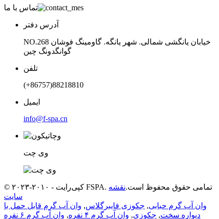
تماس با ما
آدرس دفتر
NO.268 خیابان یانگشی شمالی. شهر یانگه. گاومینگ فوشان
گوانگدونگ چین
تلفن
‎(+86757)88218810
ایمیل
info@f-spa.cn
وی چت
© کپی‌رایت - ۲۰۱۰-۲۰۲۳ FSPA. تمامی حقوق محفوظ است.
نقشه
سایت
وان آب گرم حبابی
,
جکوزی فایبرگلاس
,
وان آب گرم قابل حمل با
دیواره سخت
,
جکوزی
,
وان آب گرم ۴ نفره
,
وان آب گرم ۶ نفره