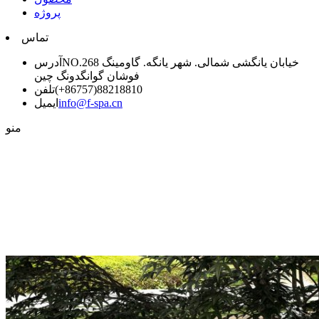
پروژه
تماس
NO.268 خیابان یانگشی شمالی. شهر یانگه. گاومینگ
آدرس
فوشان گوانگدونگ چین
‎(+86757)88218810
تلفن
info@f-spa.cn
ایمیل
منو