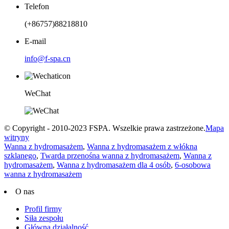
Telefon
(+86757)88218810
E-mail
info@f-spa.cn
WeChat
© Copyright - 2010-2023 FSPA. Wszelkie prawa zastrzeżone.
Mapa
witryny
Wanna z hydromasażem
,
Wanna z hydromasażem z włókna
szklanego
,
Twarda przenośna wanna z hydromasażem
,
Wanna z
hydromasażem
,
Wanna z hydromasażem dla 4 osób
,
6-osobowa
wanna z hydromasażem
O nas
Profil firmy
Siła zespołu
Główna działalność