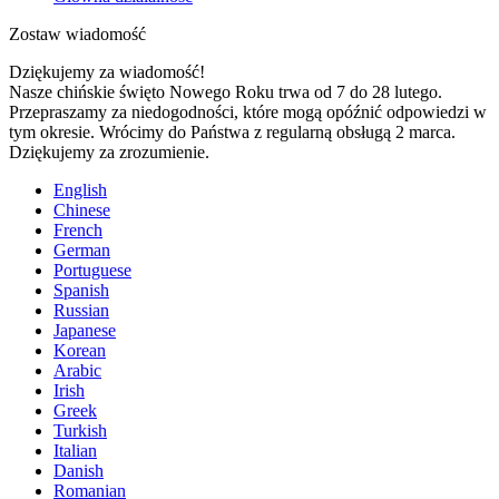
Zostaw wiadomość
Dziękujemy za wiadomość!
Nasze chińskie święto Nowego Roku trwa od 7 do 28 lutego.
Przepraszamy za niedogodności, które mogą opóźnić odpowiedzi w
tym okresie. Wrócimy do Państwa z regularną obsługą 2 marca.
Dziękujemy za zrozumienie.
English
Chinese
French
German
Portuguese
Spanish
Russian
Japanese
Korean
Arabic
Irish
Greek
Turkish
Italian
Danish
Romanian