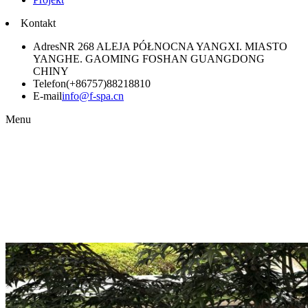
Kontakt
Adres
NR 268 ALEJA PÓŁNOCNA YANGXI. MIASTO
YANGHE. GAOMING FOSHAN GUANGDONG
CHINY
Telefon
(+86757)88218810
E-mail
info@f-spa.cn
Menu