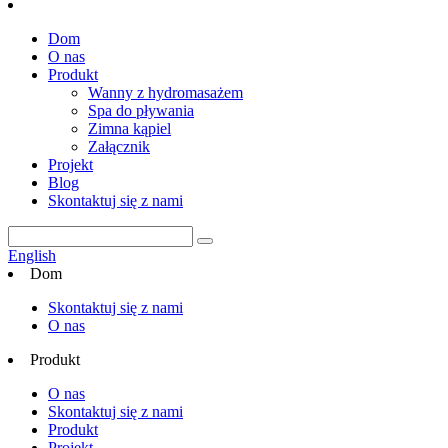
Dom
O nas
Produkt
Wanny z hydromasażem
Spa do pływania
Zimna kąpiel
Załącznik
Projekt
Blog
Skontaktuj się z nami
English
Dom
Skontaktuj się z nami
O nas
Produkt
O nas
Skontaktuj się z nami
Produkt
Projekt