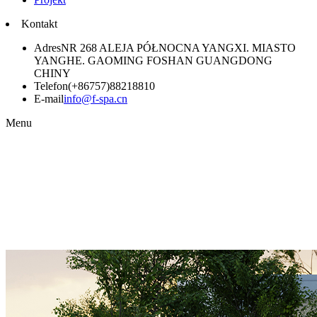
Kontakt
Adres
NR 268 ALEJA PÓŁNOCNA YANGXI. MIASTO
YANGHE. GAOMING FOSHAN GUANGDONG
CHINY
Telefon
(+86757)88218810
E-mail
info@f-spa.cn
Menu