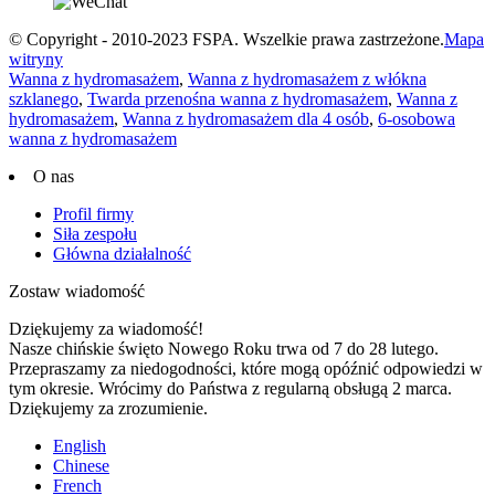
© Copyright - 2010-2023 FSPA. Wszelkie prawa zastrzeżone.
Mapa
witryny
Wanna z hydromasażem
,
Wanna z hydromasażem z włókna
szklanego
,
Twarda przenośna wanna z hydromasażem
,
Wanna z
hydromasażem
,
Wanna z hydromasażem dla 4 osób
,
6-osobowa
wanna z hydromasażem
O nas
Profil firmy
Siła zespołu
Główna działalność
Zostaw wiadomość
Dziękujemy za wiadomość!
Nasze chińskie święto Nowego Roku trwa od 7 do 28 lutego.
Przepraszamy za niedogodności, które mogą opóźnić odpowiedzi w
tym okresie. Wrócimy do Państwa z regularną obsługą 2 marca.
Dziękujemy za zrozumienie.
English
Chinese
French