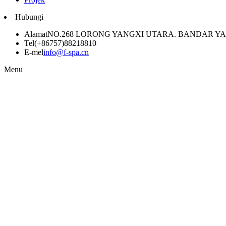
Hubungi
Alamat
NO.268 LORONG YANGXI UTARA. BANDAR 
Tel
(+86757)88218810
E-mel
info@f-spa.cn
Menu