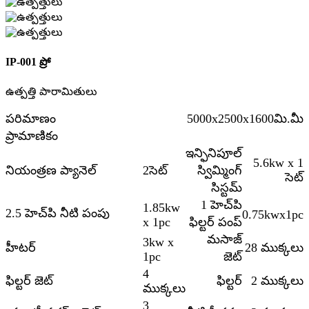
IP-001 ప్రో
ఉత్పత్తి పారామితులు
పరిమాణం
5000x2500x1600మి.మీ
ప్రామాణికం
ఇన్ఫినిపూల్
5.6kw x 1
నియంత్రణ ప్యానెల్
2సెట్
స్విమ్మింగ్
సెట్
సిస్టమ్
1 హెచ్‌పి
1.85kw
2.5 హెచ్‌పి నీటి పంపు
0.75kwx1pc
x 1pc
ఫిల్టర్ పంప్
మసాజ్
3kw x
హీటర్
28 ముక్కలు
1pc
జెట్
4
ఫిల్టర్ జెట్
ఫిల్టర్
2 ముక్కలు
ముక్కలు
3