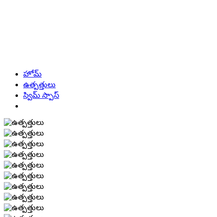
హోమ్
ఉత్పత్తులు
స్విమ్ స్పాస్