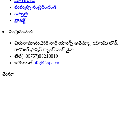
మా గురించి
మమ్మల్ని సంప్రదించండి
ఉత్పత్తి
ప్రాజెక్ట్
సంప్రదించండి
చిరునామా
నం.268 నార్త్ యాంగ్సీ అవెన్యూ. యాంఘే టౌన్.
గామింగ్ ఫోషన్ గ్వాంగ్‌డాంగ్ చైనా
టెల్
(+86757)88218810
ఇమెయిల్
info@f-spa.cn
మెనూ