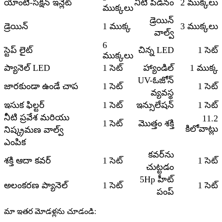
యాంటీ-సక్షన్ ఇన్లెట్
నీటి పీడనం
2 ముక్కలు
ముక్కలు
డ్రెయిన్
డ్రెయిన్
1 ముక్క
3 ముక్కలు
వాల్వ్
6
స్టెప్ లైట్
చిన్న LED
1 సెట్
ముక్కలు
ప్యానెల్ LED
1 సెట్
హ్యాండిల్
1 ముక్క
UV-ఓజోన్
జారకుండా ఉండే చాప
1 సెట్
1 సెట్
వ్యవస్థ
ఇసుక ఫిల్టర్
1 సెట్
ఇన్సులేషన్
1 సెట్
నీటి ప్రవేశ మరియు
11.2
1 సెట్
మొత్తం శక్తి
కిలోవాట్లు
నిష్క్రమణ వాల్వ్
ఎంపిక
కవర్‌ను
శక్తి ఆదా కవర్
1 సెట్
1 సెట్
చుట్టడం
5Hp హీట్
అలంకరణ ప్యానెల్
1 సెట్
1 సెట్
పంప్
మా ఇతర మోడళ్లను చూడండి: