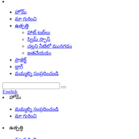
హోమ్
మా గురించి
ఉత్పత్తి
హాట్ టబ్‌లు
స్విమ్ స్పాస్
చల్లని నీటిలో మునగడం
జతచేయడం
ప్రాజెక్ట్
బ్లాగ్
మమ్మల్ని సంప్రదించండి
English
హోమ్
మమ్మల్ని సంప్రదించండి
మా గురించి
ఉత్పత్తి