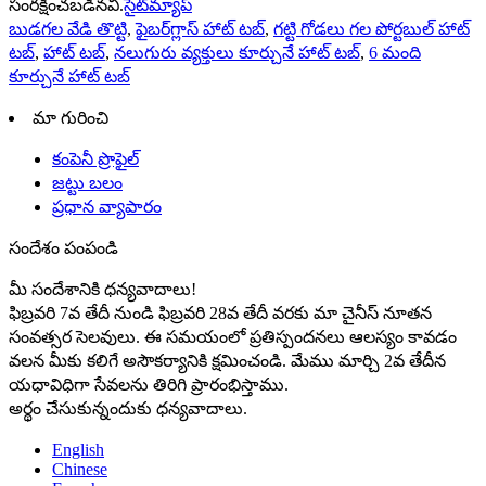
సంరక్షించబడినవి.
సైట్‌మ్యాప్
బుడగల వేడి తొట్టి
,
ఫైబర్‌గ్లాస్ హాట్ టబ్
,
గట్టి గోడలు గల పోర్టబుల్ హాట్
టబ్
,
హాట్ టబ్
,
నలుగురు వ్యక్తులు కూర్చునే హాట్ టబ్
,
6 మంది
కూర్చునే హాట్ టబ్
మా గురించి
కంపెనీ ప్రొఫైల్
జట్టు బలం
ప్రధాన వ్యాపారం
సందేశం పంపండి
మీ సందేశానికి ధన్యవాదాలు!
ఫిబ్రవరి 7వ తేదీ నుండి ఫిబ్రవరి 28వ తేదీ వరకు మా చైనీస్ నూతన
సంవత్సర సెలవులు. ఈ సమయంలో ప్రతిస్పందనలు ఆలస్యం కావడం
వలన మీకు కలిగే అసౌకర్యానికి క్షమించండి. మేము మార్చి 2వ తేదీన
యధావిధిగా సేవలను తిరిగి ప్రారంభిస్తాము.
అర్థం చేసుకున్నందుకు ధన్యవాదాలు.
English
Chinese