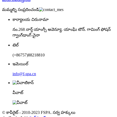
మమ్మల్ని సంప్రదించండి
కార్యాలయ చిరునామా
నం.268 నార్త్ యాంగ్సీ అవెన్యూ. యాంఘే టౌన్. గామింగ్ ఫోషన్
గ్వాంగ్‌డాంగ్ చైనా
టెల్
(+86757)88218810
ఇమెయిల్
info@f-spa.cn
వీచాట్
© కాపీరైట్ - 2010-2023 FSPA. సర్వ హక్కులు