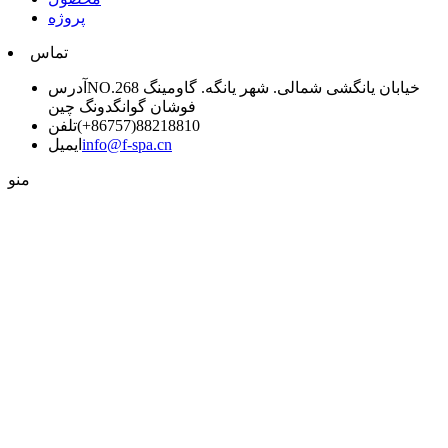
پروژه
تماس
NO.268 خیابان یانگشی شمالی. شهر یانگه. گاومینگ
آدرس
فوشان گوانگدونگ چین
‎(+86757)88218810
تلفن
info@f-spa.cn
ایمیل
منو