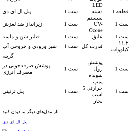
LED
1 قطعه
دسته
1 ست
پنل ال ای دی
سیستم
1 ست
UV-
1 ست
زیرانداز ضد لغزش
Ozone
1 ست
عایق
1 ست
فیلتر شن و ماسه
۱۱.۲
قدرت کل
1 ست
شیر ورودی و خروجی آب
کیلووات
گزینه
پوشش
پوشش صرفه‌جویی در
1 ست
رول
1 ست
مصرف انرژی
شونده
پمپ
حرارتی 5
1 ست
1 ست
پنل تزئینی
اسب
بخار
از مدل‌های دیگر ما دیدن کنید:
پنل ال ای دی