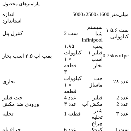
پارامترهای محصول
5000x2500x1600 میلی‌متر
اندازه
استاندارد
سیستم
۱ ست ۵.۶
2 ست
کنترل پنل
شنا
کیلوواتی
Infinipool
پمپ
۱.۸۵
فیلتر ۱
کیلووات
0.75kwx1pc
پمپ آب ۲.۵ اسب بخار
اسب
× ۱
بخار
قطعه
۳
جت
کیلووات
۲۸ عدد
بخاری
ماساژ
× ۱
قطعه
2 عدد
فیلتر
4 عدد
جت فیلتر
2 عدد
مکش آب
۳ عدد
ورودی ضد مکش
شیر
۳ عدد
1 قطعه
تخلیه
تخلیه
چراغ
1 ست
6 عدد
چراغ پله
کوچک