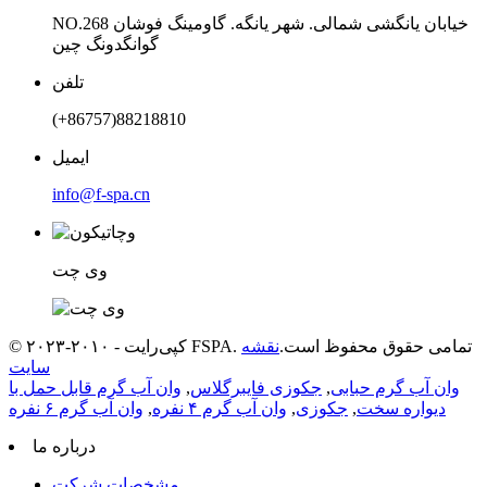
NO.268 خیابان یانگشی شمالی. شهر یانگه. گاومینگ فوشان
گوانگدونگ چین
تلفن
‎(+86757)88218810
ایمیل
info@f-spa.cn
وی چت
© کپی‌رایت - ۲۰۱۰-۲۰۲۳ FSPA. تمامی حقوق محفوظ است.
نقشه
سایت
وان آب گرم حبابی
,
جکوزی فایبرگلاس
,
وان آب گرم قابل حمل با
دیواره سخت
,
جکوزی
,
وان آب گرم ۴ نفره
,
وان آب گرم ۶ نفره
درباره ما
مشخصات شرکت